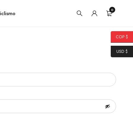
0
iclismo
COP $
USD $