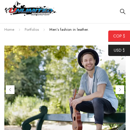
Home
Portfolios
Men’s fashion in leather.
COP $
USD $