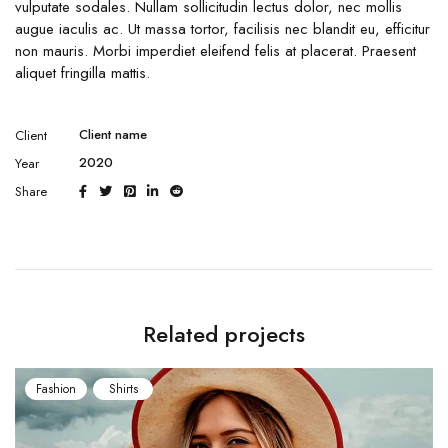
vulputate sodales. Nullam sollicitudin lectus dolor, nec mollis
augue iaculis ac. Ut massa tortor, facilisis nec blandit eu, efficitur
non mauris. Morbi imperdiet eleifend felis at placerat. Praesent
aliquet fringilla mattis.
Client name
Client
2020
Year
Share
Related projects
shion
Shirts
Shirts