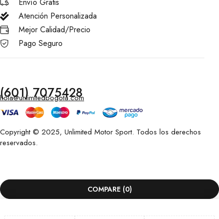
Envío Gratis
Atención Personalizada
Mejor Calidad/Precio
Pago Seguro
(601) 7075428
hola@unlimitedbogota.com
Copyright © 2025, Unlimited Motor Sport. Todos los derechos
reservados.
COMPARE
(0)