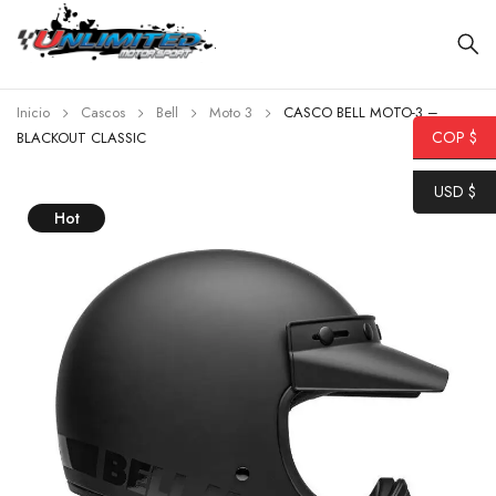
Inicio
Cascos
Bell
Moto 3
CASCO BELL MOTO-3 –
COP $
BLACKOUT CLASSIC
USD $
Hot