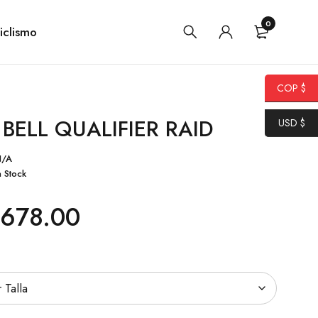
0
iclismo
COP $
BELL QUALIFIER RAID
USD $
N/A
n Stock
678.00