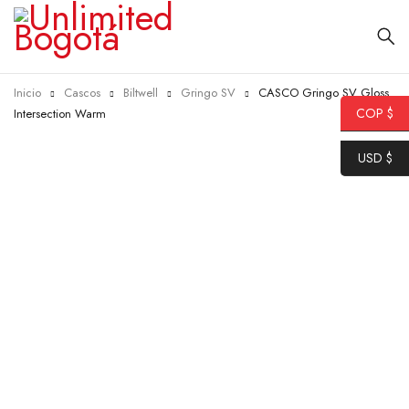
Inicio
Cascos
Biltwell
Gringo SV
CASCO Gringo SV Gloss
COP $
Intersection Warm
USD $