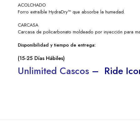
ACOLCHADO
Forro extraíble HydraDry™ que absorbe la humedad.
CARCASA
Carcasa de policarbonato moldeado por inyección para mayo
Disponibilidad y tiempo de entrega:
(15-25 Días Hábiles)
Unlimited Cascos
–
Ride Ico
CASCO ICON Airflite Flyboy