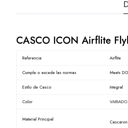
D
CASCO ICON Airflite F
Referencia
Airflite
Cumple o excede las normas
Meets DOT
Estilo de Casco
Integral
Color
VARIADO
Material Principal
Cascaron 