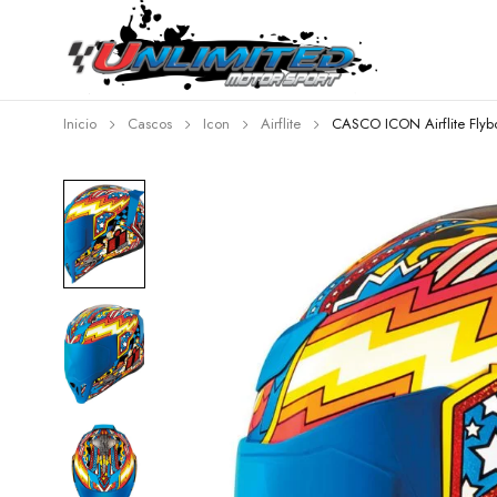
Inicio
Cascos
Icon
Airflite
CASCO ICON Airflite Flyb