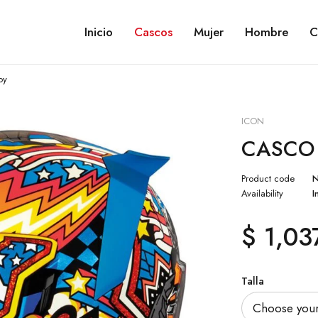
Inicio
Cascos
Mujer
Hombre
C
oy
ICON
CASCO I
Product code
Availability
I
$
1,03
Talla