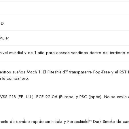
n D
Mujer
nivel mundial y de 1 año para cascos vendidos dentro del territorio
 nuestros sueños Mach 1. El Fliteshield™ transparente Fog-Free y el RS
rá tu compañero.
S 218 (EE. UU.), ECE 22-06 (Europa) y PSC (Japón). No se envía c
parente de cambio rápido sin niebla y Forceshield™ Dark Smoke de cam