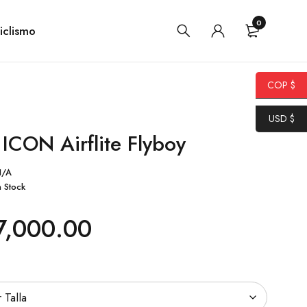
0
iclismo
COP $
USD $
CON Airflite Flyboy
N/A
n Stock
7,000.00