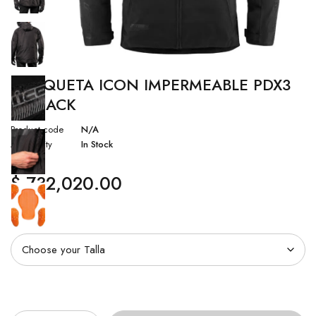
CHAQUETA ICON IMPERMEABLE PDX3
– BLACK
Product code
N/A
Availability
In Stock
$
732,020.00
Talla
Cantidad