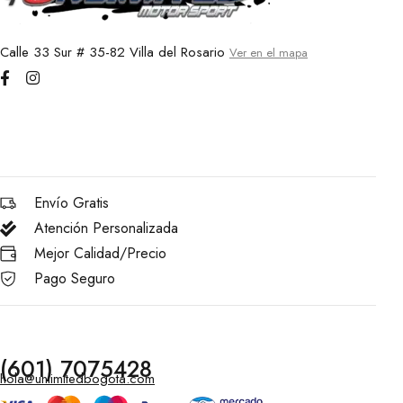
Calle 33 Sur # 35-82 Villa del Rosario
Ver en el mapa
Envío Gratis
Atención Personalizada
Mejor Calidad/Precio
Pago Seguro
(601) 7075428
hola@unlimitedbogota.com