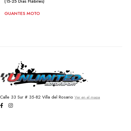
(15-25 Días Hábiles)
GUANTES MOTO
GUANTES ALPINESTAR SMX-1 AIR V2
Calle 33 Sur # 35-82 Villa del Rosario
Ver en el mapa