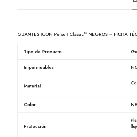
GUANTES ICON Pursuit Classic™ NEGROS – FICHA TÉ
Tipo de Producto
Gu
Impermeables
N
Con
Material
Color
N
Pl
Protección
flu