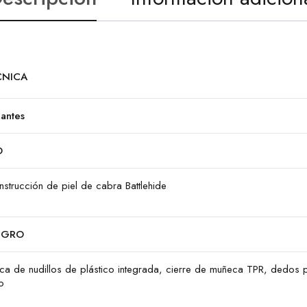
CNICA
antes
O
strucción de piel de cabra Battlehide
EGRO
aca de nudillos de plástico integrada, cierre de muñeca TPR, dedos 
jo