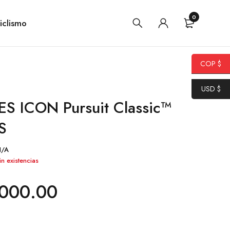
0
iclismo
COP $
USD $
 ICON Pursuit Classic™
S
N/A
in existencias
000.00