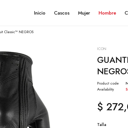
Inicio
Cascos
Mujer
Hombre
C
it Classic™ NEGROS
ICON
GUANTES
NEGRO
Product code
Availability
S
$
272,
Talla