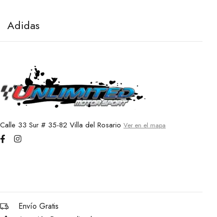
Adidas
A
7 de abril de 2021
7 
Calle 33 Sur # 35-82 Villa del Rosario
Ver en el mapa
Envío Gratis