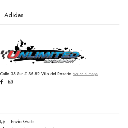
Adidas
A
7 de abril de 2021
7 
Calle 33 Sur # 35-82 Villa del Rosario
Ver en el mapa
Envío Gratis