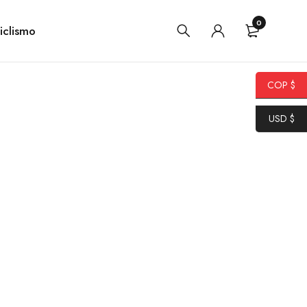
0
iclismo
COP $
USD $