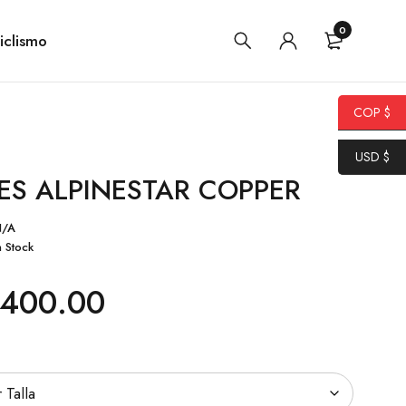
0
iclismo
COP $
USD $
S ALPINESTAR COPPER
N/A
n Stock
400.00