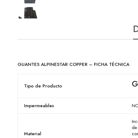
D
GUANTES ALPINESTAR COPPER – FICHA TÉCNICA
G
Tipo de Producto
Impermeables
N
Inc
de
Material
co