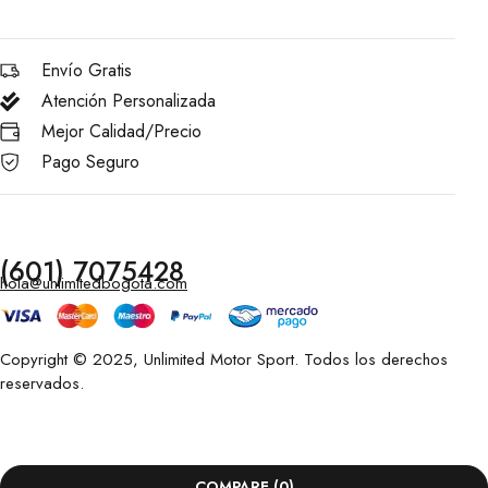
Envío Gratis
Atención Personalizada
Mejor Calidad/Precio
Pago Seguro
(601) 7075428
hola@unlimitedbogota.com
Copyright © 2025, Unlimited Motor Sport. Todos los derechos
reservados.
COMPARE
(0)