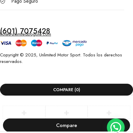
Pago Seguro
(601) 7075428
hola@unlimitedbogota.com
Copyright © 2025, Unlimited Motor Sport. Todos los derechos
reservados.
COMPARE
(0)
Compare