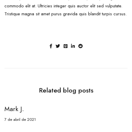
commodo elit at. Ultricies integer quis auctor elit sed vulputate.
Tristique magna sit amet purus gravida quis blandit turpis cursus.
Related blog posts
Mark J.
M
7 de abril de 2021
7 