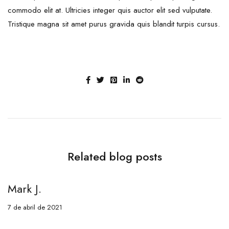
commodo elit at. Ultricies integer quis auctor elit sed vulputate.
Tristique magna sit amet purus gravida quis blandit turpis cursus.
Related blog posts
Mark J.
M
7 de abril de 2021
7 