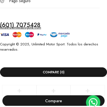
Pago Seguro
(601) 7075428
hola@unlimitedbogota.com
Copyright © 2025, Unlimited Motor Sport. Todos los derechos
reservados.
COMPARE
(0)
Compare