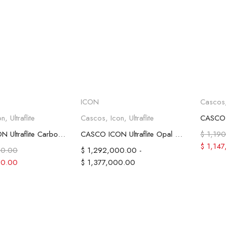
ionar opciones
Seleccionar opciones
Sel
ICON
Cascos
on
,
Ultraflite
Cascos
,
Icon
,
Ultraflite
CASCO ICON Ultraflite Carbon MIPS®
CASCO ICON Ultraflite Opal Mandala MIPS®
$
1,190
$
1,147
00.00
$
1,292,000.00
-
00.00
$
1,377,000.00