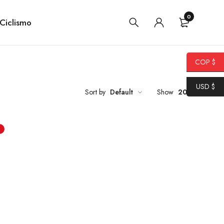
0
Ciclismo
COP $
USD $
Sort by
Default
Show
20