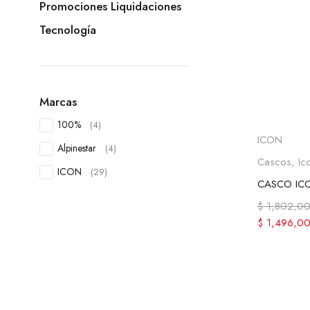
Promociones Liquidaciones
Tecnología
Marcas
100%
(4)
Selecc
ICON
Alpinestar
(4)
Cascos
,
Ic
ICON
(29)
$
1,802,0
$
1,496,0