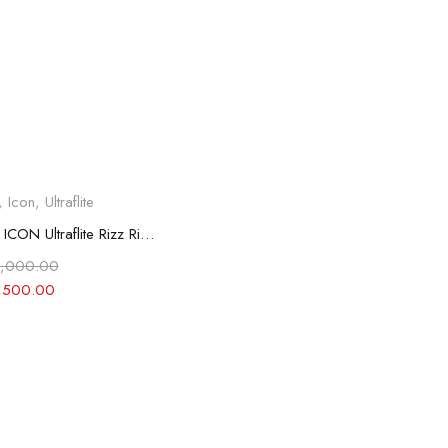
eccionar opciones
,
Icon
,
Ultraflite
CASCO ICON Ultraflite Rizz Rizz - MIPS BLANCO & NEGRO
,000.00
,500.00