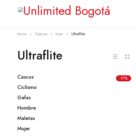
Inicio
Cascos
Icon
Ultraflite
Ultraflite
Cascos
-17%
Ciclismo
Gafas
Hombre
Maletas
Mujer