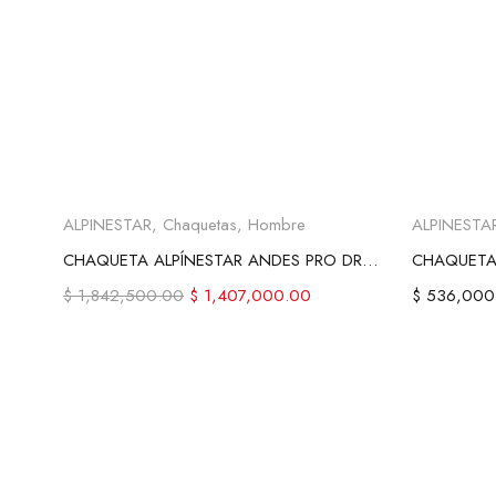
Seleccionar opciones
Se
ALPINESTAR
,
Chaquetas
,
Hombre
ALPINESTA
CHAQUETA ALPÍNESTAR ANDES PRO DRYSTAR® TECH-AIR®
CHAQUETA 
$
1,842,500.00
$
1,407,000.00
$
536,000