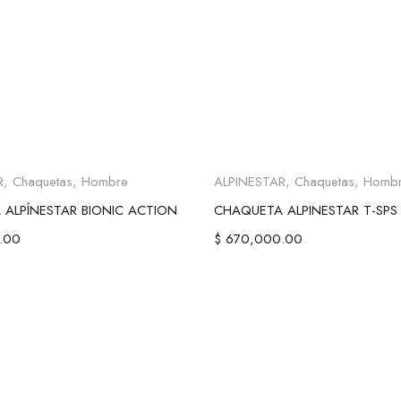
leccionar opciones
Seleccionar opcio
R
,
Chaquetas
,
Hombre
ALPINESTAR
,
Chaquetas
,
Homb
ALPÍNESTAR BIONIC ACTION
CHAQUETA ALPINESTAR T-SPS 
.00
$
670,000.00