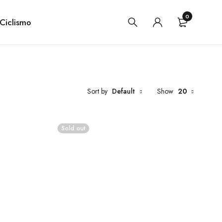
0
Ciclismo
Sort by
Default
Show
20
Sold out