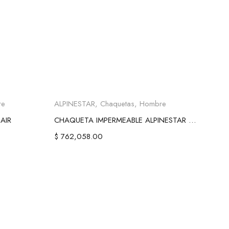
nes
Seleccionar opciones
re
ALPINESTAR
,
Chaquetas
,
Hombre
AIR
CHAQUETA IMPERMEABLE ALPINESTAR T-SP S
$
762,058.00