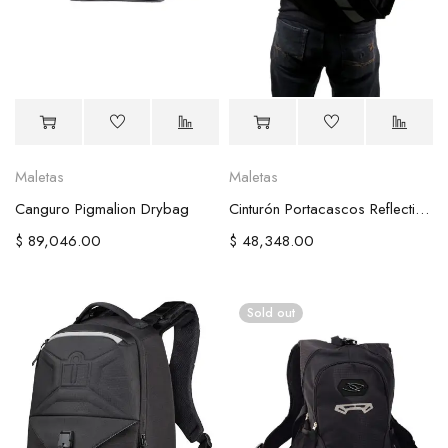
Maletas
Maletas
Canguro Pigmalion Drybag
Cinturón Portacascos Reflectivo Para Moto Variado
$
89,046.00
$
48,348.00
Sold out