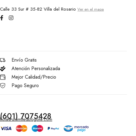
Calle 33 Sur # 35-82 Villa del Rosario
Ver en el mapa
Envío Gratis
Atención Personalizada
Mejor Calidad/Precio
Pago Seguro
(601) 7075428
hola@unlimitedbogota.com