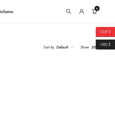
0
iclismo
COP $
USD $
Sort by
Default
Show
20