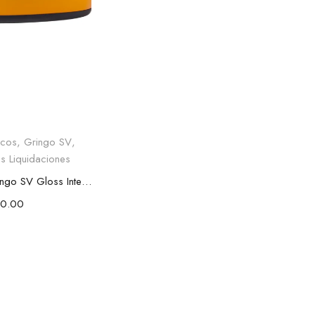
ionar opciones
cos
,
Gringo SV
,
s Liquidaciones
CASCO Gringo SV Gloss Intersection Warm
0.00