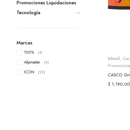
Promociones Liquidaciones
Tecnología
Marcas
100%
(4)
Selecc
Biltwell
,
Cas
Alpinestar
(4)
Promocione
ICON
(29)
$
1,190,00