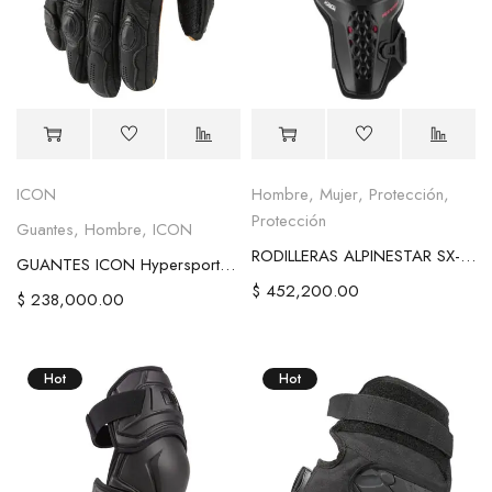
ICON
Hombre
,
Mujer
,
Protección
,
Protección
Guantes
,
Hombre
,
ICON
RODILLERAS ALPINESTAR SX-1 PLASMA
GUANTES ICON Hypersport™ Short Negros
$
452,200.00
$
238,000.00
Hot
Hot