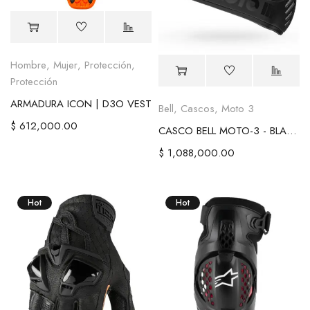
Hombre
,
Mujer
,
Protección
,
Protección
ARMADURA ICON | D3O VEST
Bell
,
Cascos
,
Moto 3
$
612,000.00
CASCO BELL MOTO-3 - BLACKOUT CLASSIC
$
1,088,000.00
Hot
Hot