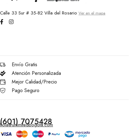
Calle 33 Sur # 35-82 Villa del Rosario
Ver en el mapa
Envío Gratis
Atención Personalizada
Mejor Calidad/Precio
Pago Seguro
(601) 7075428
hola@unlimitedbogota.com