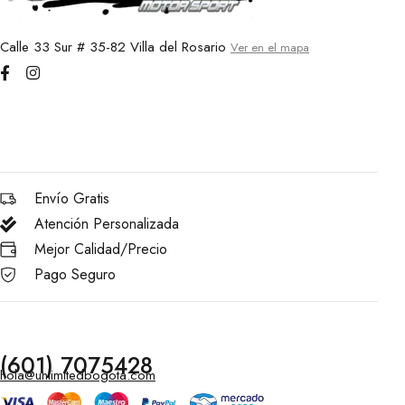
Calle 33 Sur # 35-82 Villa del Rosario
Ver en el mapa
Envío Gratis
Atención Personalizada
Mejor Calidad/Precio
Pago Seguro
(601) 7075428
hola@unlimitedbogota.com