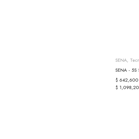
Selecc
SENA
,
Tec
$
642,600
$
1,098,20