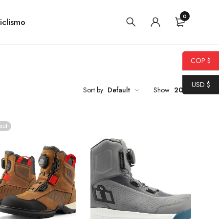
0
iclismo
COP $
USD $
Sort by
Default
Show
20
out