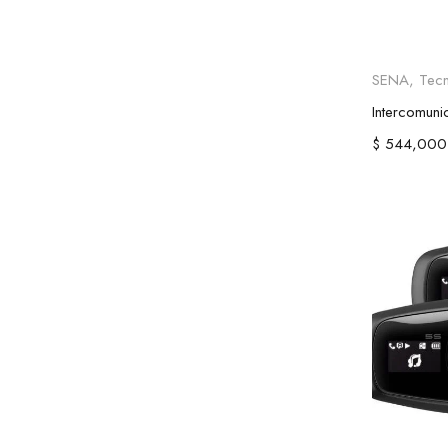
Añad
SENA
,
Tec
$
544,000