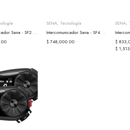
ir al carrito
Añadir al carrito
Sel
nología
SENA
,
Tecnología
SENA
,
Intercomunicador Sena - SF2 Bluetooth®
Intercomunicador Sena - SF4 Bluetooth®
.00
$
748,000.00
$
833,
$
1,513