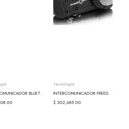
ñadir al carrito
Añadir al carrito
gía
Tecnología
INTERCOMUNICADOR BLUETOOTH FREEDCONN T-COM VB
INTERCOMUNICADOR FREEDCONN KY-PRO
08.00
$
302,685.00