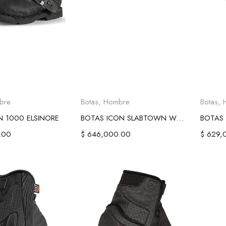
ionar opciones
Seleccionar opciones
Sel
bre
Botas
,
Hombre
Botas
,
 1000 ELSINORE
BOTAS ICON SLABTOWN WP CE - BLACK
.00
$
646,000.00
$
629,