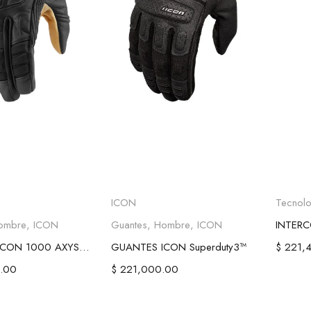
ionar opciones
Seleccionar opciones
A
ICON
Tecnolo
ombre
,
ICON
Guantes
,
Hombre
,
ICON
GUANTES ICON 1000 AXYS NEGROS
GUANTES ICON Superduty3™
$
221,4
.00
$
221,000.00