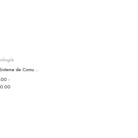
ionar opciones
nología
SENA - 5S Sistema de Comunicación Bluetooth Para Motocicletas
.00
-
0.00