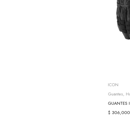
Selecc
ICON
Guantes
,
H
$
306,000