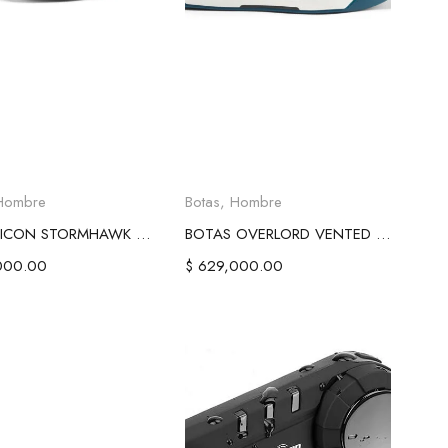
eccionar opciones
Seleccionar opciones
Hombre
Botas
,
Hombre
BOTAS ICON STORMHAWK WATERPROOF
BOTAS OVERLORD VENTED CE - GREY / BLACK
000.00
$
629,000.00