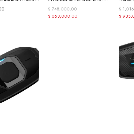
00
$
748,000.00
$
1,016
$
663,000.00
$
935,