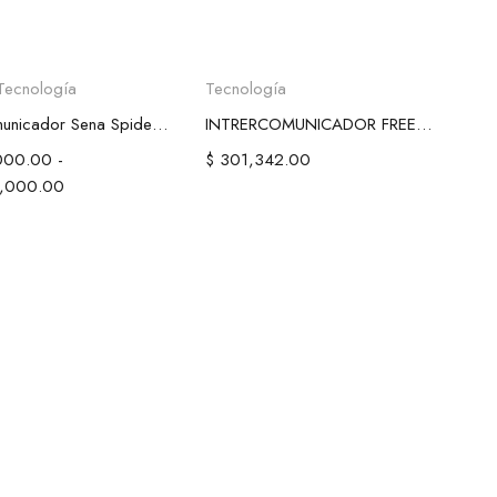
eccionar opciones
Añadir al carrito
Tecnología
Tecnología
Intercomunicador Sena Spider ST1
INTRERCOMUNICADOR FREEDCONN FX NEGRO
000.00
-
$
301,342.00
,000.00