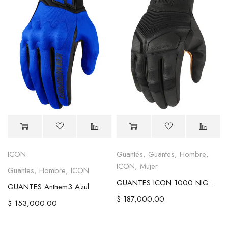
ICON
Guantes
,
Guantes
,
Hombre
,
ICON
,
Mujer
Guantes
,
Hombre
,
ICON
GUANTES ICON 1000 NIGHTBREED
GUANTES Anthem3 Azul
$
187,000.00
$
153,000.00