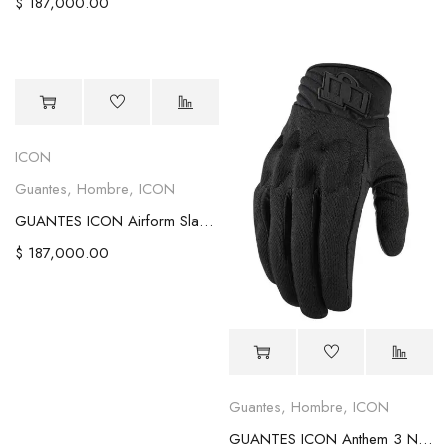
$
187,000.00
ICON
Guantes
,
Hombre
,
ICON
GUANTES ICON Airform Slabtown Checker
$
187,000.00
Guantes
,
Hombre
,
ICON
GUANTES ICON Anthem 3 Negros